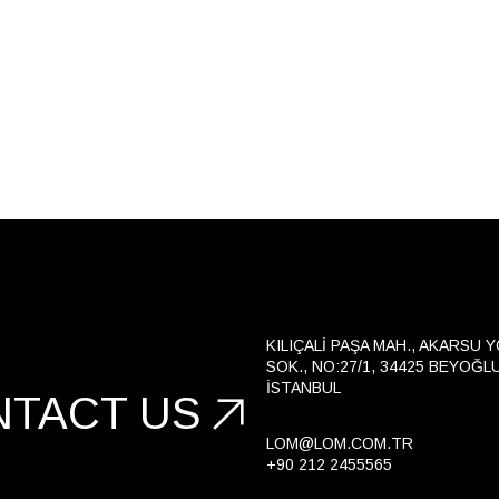
KILIÇALI PAŞA MAH., AKARSU 
SOK., NO:27/1, 34425 BEYOĞLU
İSTANBUL
NTACT US
LOM@LOM.COM.TR
+90 212 2455565