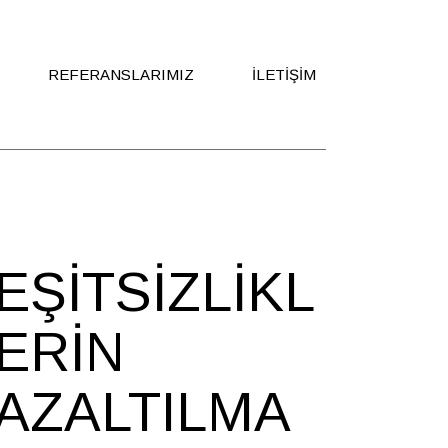
REFERANSLARIMIZ
İLETIŞIM
Ekibimize Katılın
EŞITSIZLIKL
ERIN
AZALTILMA