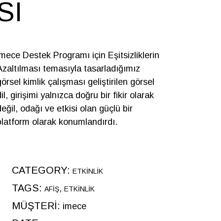
SI
imece Destek Programı için Eşitsizliklerin
Azaltılması temasıyla tasarladığımız
görsel kimlik çalışması geliştirilen görsel
il, girişimi yalnızca doğru bir fikir olarak
değil, odağı ve etkisi olan güçlü bir
platform olarak konumlandırdı.
CATEGORY:
ETKINLIK
TAGS:
AFIŞ
ETKINLIK
MÜŞTERİ:
imece