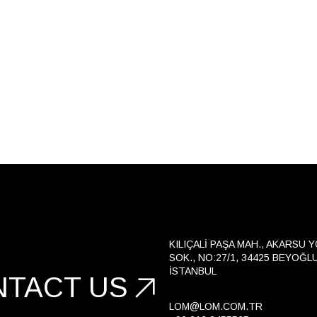
KILIÇALI PAŞA MAH., AKARSU 
SOK., NO:27/1, 34425 BEYOĞLU
İSTANBUL
NTACT US
LOM@LOM.COM.TR