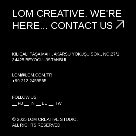
LOM CREATIVE.
WE'RE
HERE...
CONTACT US
KILIÇALI PAŞA MAH., AKARSU YOKUŞU SOK., NO:27/1,
34425 BEYOĞLU/İSTANBUL
LOM@LOM.COM.TR
+90 212 2455565
FOLLOW US:
FB
IN
BE
TW
© 2025 LOM CREATIVE STUDIO,
ALL RIGHTS RESERVED