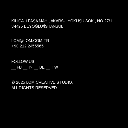
KILIÇALI PAŞA MAH., AKARSU YOKUŞU SOK., NO:27/1,
34425 BEYOĞLU/İSTANBUL
LOM@LOM.COM.TR
+90 212 2455565
FOLLOW US:
FB
IN
BE
TW
© 2025 LOM CREATIVE STUDIO,
ALL RIGHTS RESERVED