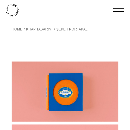
HOME
KITAP TASARIMI
ŞEKER PORTAKALI